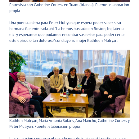
Entrevista con Catherine Corless en Tuam (Irlanda). Fuente: elaboración
propia.
Una puerta abierta para Peter Mulryan que espera poder saber si su
hermana fue enterrada ahí. “La hemos buscado en Boston, Inglaterra
etc. y esperamos que podamos encontrar sus restos para poder cerrar
este episodio tan doloroso” concluye su mujer Kathleen Mulryan.
Kathlen Mulryan, María Antonia Soláns, Ana Mancho, Catherine Corless y
Peter Mulryan. Fuente: elaboración propia.
La excavación comenzó el pasado mes de junio y está gestionada por