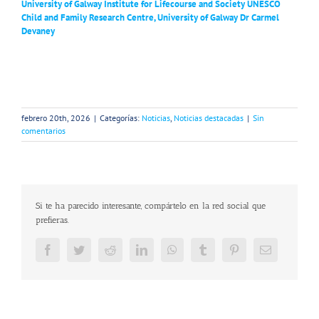
University of Galway
Institute for Lifecourse and Society
UNESCO
Child and Family Research Centre, University of Galway
Dr Carmel
Devaney
febrero 20th, 2026
|
Categorías:
Noticias
,
Noticias destacadas
|
Sin
comentarios
Si te ha parecido interesante, compártelo en la red social que
prefieras.
Facebook
Twitter
Reddit
LinkedIn
WhatsApp
Tumblr
Pinterest
Correo
electrónic