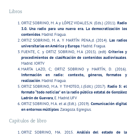
Libros
ORTIZ SOBRINO, M. A.y LÓPEZ VIDALES,N. (Eds.) (2011).
Radio
3.0. Una radio para una nueva era. La democratización los
contenidos
. Madrid. Fragua.
ORTIZ SOBRINO, M. A. Y MARTÍN PENA,d. (2014).
Las radios
universitarias en América y Europa
. Madrid. Fragua.
FUENTE, C. y ORTIZ SOBRINO, M.A (2015). (edt)
Criterios y
procedimientos de clasificación de contenidos audiovisuales
.
Madrid. IORTV
MARTA LAZO, C; ORTIZ SOBRINO y MARTÍN, D. (2016).
Información en radio: contexto, géneros, formatos y
realización
. Madrid. Fragua.
ORTIZ SOBRINO, M.A. Y TIMOTEO, J.(Edit.) (2017).
Radio 5: el
formato “todo noticias” en la radio pública estatal de González
Ladrón de Guevara
, E. Madrid.UFV
ORTIZ SOBRINO, M.A. et al (Edt.). (2019).
Comunicación digital
en entornos múltiples
. Zaragoza. Egregius.
Capítulos de libro
ORTIZ SOBRINO, MA. 2015.
Análisis del estado de la