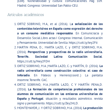
(Edit). Vulnerabilidad y cultura: comunicaciones. Pag 109.
Madrid. Congreso: Universidad San Pablo-CEU.
Artículos académicos
ORTIZ SOBRINO, M.A, et al (2016). L
a señalización de los
contenidos televisivos en España como expresión del derecho
a un consumo mediático responsable
. En Comunicracia y
Desarrollo Social.Libro actas I Congreso Internal. Comunicación
y Pensamiento. Universidad de Sevilla. https://cutt.ly/tey2Fti
MARTIN PENA, D.; MARTA LAZO, C. y ORTIZ SOBRINO, M.A.
(2016).
Perspectivas y prospectivas de la radio universitaria.
Tenerife. Sociedad Latina Comunicación Social
.
https://cutt.ly/Ney2FDH
ORTIZ SOBRINO, M.A.;MARTA LAZO, C- y MARTÍN, D. (2016).
La
radio universitaria como construcción colectiva: el caso de
Inforadio
. En Mateos y Herrero(coord..) La pantalla
insomne.Tenerife. CAC.
ORTIZ SOBRINO, M.A.;MARTA LAZO, C Y MARTÍN PENA,D.
(2016).
La formación de competencias profesionales de los
alumnos de comunicación en las emisoras universitarias de
España y Portugal
: situación y resultados asimétrico. revista
signo y pensamiento. https://cutt.ly/Zey2HLD.
MONTEMAYOR, J. Y ORTIZ SOBRINO, M.A. (2016)
La producción