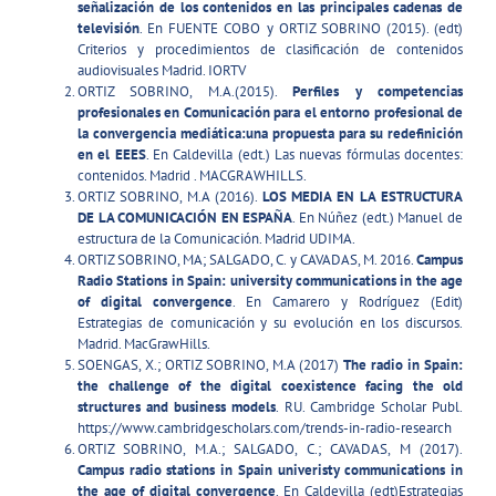
señalización de los contenidos en las principales cadenas de
televisión
. En FUENTE COBO y ORTIZ SOBRINO (2015). (edt)
Criterios y procedimientos de clasificación de contenidos
audiovisuales Madrid. IORTV
ORTIZ SOBRINO, M.A.(2015).
Perfiles y competencias
profesionales en Comunicación para el entorno profesional de
la convergencia mediática:una propuesta
para su redefinición
en el EEES
. En Caldevilla (edt.) Las nuevas fórmulas docentes:
contenidos. Madrid . MACGRAWHILLS.
ORTIZ SOBRINO, M.A (2016).
LOS MEDIA EN LA ESTRUCTURA
DE LA COMUNICACIÓN EN ESPAÑA
. En Núñez (edt.) Manuel de
estructura de la Comunicación. Madrid UDIMA.
ORTIZ SOBRINO, MA; SALGADO, C. y CAVADAS, M. 2016.
Campus
Radio Stations in Spain: university communications in the age
of digital convergence
. En Camarero y Rodríguez (Edit)
Estrategias de comunicación y su evolución en los discursos.
Madrid. MacGrawHills.
SOENGAS, X.; ORTIZ SOBRINO, M.A (2017)
The radio in Spain:
the challenge of the digital coexistence facing the old
structures and business models
. RU. Cambridge Scholar Publ.
https://www.cambridgescholars.com/trends-in-radio-research
ORTIZ SOBRINO, M.A.; SALGADO, C.; CAVADAS, M (2017).
Campus radio stations in Spain univeristy communications in
the age of digital convergence
. En Caldevilla (edt)Estrategias