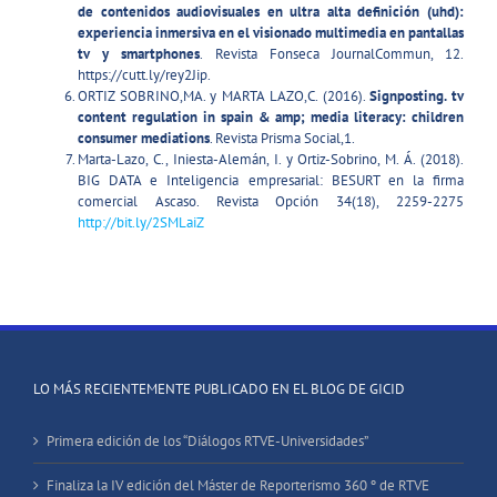
de contenidos audiovisuales en ultra alta definición (uhd):
experiencia inmersiva en el visionado multimedia en pantallas
tv y smartphones
. Revista Fonseca JournalCommun, 12.
https://cutt.ly/rey2Jip.
ORTIZ SOBRINO,MA. y MARTA LAZO,C. (2016).
Signposting. tv
content regulation in spain & amp; media literacy: children
consumer mediations
. Revista Prisma Social,1.
Marta-Lazo, C., Iniesta-Alemán, I. y Ortiz-Sobrino, M. Á. (2018).
BIG DATA e Inteligencia empresarial: BESURT en la firma
comercial Ascaso. Revista Opción 34(18), 2259-2275
http://bit.ly/2SMLaiZ
LO MÁS RECIENTEMENTE PUBLICADO EN EL BLOG DE GICID
Primera edición de los “Diálogos RTVE-Universidades”
Finaliza la IV edición del Máster de Reporterismo 360 º de RTVE