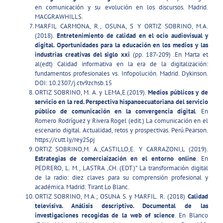
en comunicación y su evolución en los discursos. Madrid.
MACGRAWHILLS.
MARFIL CARMONA, R., OSUNA, S Y ORTIZ SOBRINO, M.A.
(2018).
Entretenimiento de calidad en el ocio audiovisual y
digital. Oportunidades para la educación en los medios y
las
industrias creativas del siglo xxi
(pp. 187-209) .En Marta et
al(edt) Calidad informativa en la era de la digitalización:
fundamentos profesionales vs. Infopolución. Madrid. Dykinson.
DOI: 10.2307/j.ctv9zchsb.15
ORTIZ SOBRINO, M. A. y LEMA,E.(2019).
Medios públicos y de
servicio en la red. Perspectiva hispanoecuatoriana del servicio
público de comunicación en la convergencia digital
. En
Romero Rodríguez y Rivera Rogel (edit.) La comunicación en el
escenario digital. Actualidad, retos y prospectivas. Perú.Pearson.
https://cutt.ly/rey2Spj
ORTIZ SOBRINO,M. A.,CASTILLO,E. Y CARRAZONI,L (2019).
Estrategias de comerciaización en el entorno online
. En
PEDRERO, L. M., LASTRA ,CH. (EDT.)” La transformación digital
de la radio: diez claves para su comprensión profesional y
académica. Madrid: Tirant Lo Blanc.
ORTIZ SOBRINO, M.A.; OSUNA S. y MARFIL. R. (2018)
Calidad
televisiva. Análisis descriptivo. Documental de las
investigaciones recogidas de la web of science
. En Blanco