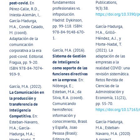
fundamentos
Publications,
post-covid.
En
profesionales vs.
9(3):38.
Pérez-Calle, R.D.,
infopolución.
https://doi.org/10.3390/
Iniesta-Alemán, I,.
Madrid: Dykinson,
García-Madurga,
pp. 99-118. ISBN:
García-Madurga,
M.A., Conde Casado,
978-84-9148-670-
M.A., Grilló-
M. (coord).
1.
Méndez, A.J., y
Adaptación de la
Morte-Nadal, T.
comunicación
García, M.A. (2016).
(2021). La
corporativa a la era
Sistema de Gestión
adaptación de las
post-covid. Editorial
de Inteligencia
empresas a la
Fragua, pp. 9-20.
como soporte de las
realidad COVID: una
ISBN 978-84-7074-
funciones directivas
revisión sistemática.
959-9.
en la empresa
. En:
Retos Revista de
Nóbrega, E.;
Ciencias de la
García, M.A. (2022).
Esteban, M.A.; da
Administración y
La Comunicación en
Silva, R.A. (coord).
Economía, 11(21),
la producción y
Comunicando
pp. 55-70.
transferencia de
hemisferios:
https://doi.org/10.17163/
Inteligencia
información y
Competitiva.
En:
conocimiento, Brasil
García-Madurga,
Esteban-Navarro,
y España, Joao
M.A.; Esteban-
M.A.; García-
Pessoa (Brasil):
Navarro, M.A. (2020)
Madurga, M.A.;
Editora da
A project
Morte-Nadal, T.