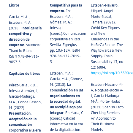
Libros
Competitiva para la
Esteban-Navarro,
empresa.
En:
Miguel-Ángel;
Esteban, M.A.;
Morte-Nadal,
García, M. A.;
Gómez, M. G.;
Tamara. (2021).
Esteban, M. A.
Iniesta, I.
CoVid Key Figures
(2018).
Inteligencia
(coord.),Comunicación
and New
competitiva y
corporativa en Red.
Challenges in the
dirección de
Sevilla: Egregius,
HoReCa Sector: The
empresas.
Valencia:
pp. 103-124. ISBN
Way towards a New
Tirant lo Blanc.
978-84-172-7019-
Supply-Chain.
ISBN 978-84-916-
3.
Sustainability 13, no.
9057-3.
12: 6884.
https://doi.org/10.3390/
Esteban, M.A.;
Capítulos de libros
García, M.A.; Gómez,
M. (2018).
La
Esteban-Navarro M-
Pérez-Calle, R.D.,
comunicación en las
Á, Nogales-Bocio A-
Iniesta-Alemán, I,.
organizaciones en
I, García-Madurga
García-Madurga,
la sociedad digital:
M-Á, Morte-Nadal T.
M.A., Conde Casado,
un archipiélago por
(2021) Spanish Fact-
M. (2022).
integrar
. En Marta, C
Checking Services:
Presentación.
(coord.) Calidad
An Approach to
Adaptación de la
informativa en la era
Their Business
comunicación
de la digitalización:
Models.
corporativa a la era