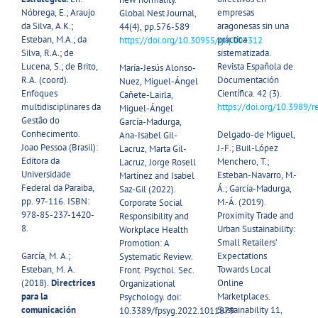
Nóbrega, E.; Araujo
empresas
Global Nest Journal,
da Silva, A.K.;
aragonesas sin una
44(4), pp.576-589
Esteban, M.A.; da
práctica
https://doi.org/10.30955/gnj.004312​
Silva, R.A.; de
sistematizada.
Lucena, S.; de Brito,
Revista Española de
María-Jesús Alonso-
R.A. (coord).
Documentación
Nuez, Miguel-Ángel
Enfoques
Científica. 42 (3).
Cañete-Lairla,
multidisciplinares da
https://doi.org/10.3989/
Miguel-Ángel
Gestão do
García-Madurga,
Conhecimento.
Delgado-de Miguel,
Ana-Isabel Gil-
Joao Pessoa (Brasil):
J.-F.; Buil-López
Lacruz, Marta Gil-
Editora da
Menchero, T.;
Lacruz, Jorge Rosell
Universidade
Esteban-Navarro, M.-
Martínez and Isabel
Federal da Paraiba,
Á.; García-Madurga,
Saz-Gil (2022).
pp. 97-116. ISBN:
M.-Á. (2019).
Corporate Social
978-85-237-1420-
Proximity Trade and
Responsibility and
8.
Urban Sustainability:
Workplace Health
Small Retailers’
Promotion: A
García, M. A.;
Expectations
Systematic Review.
Esteban, M. A.
Towards Local
Front. Psychol. Sec.
(2018).
Directrices
Online
Organizational
para la
Marketplaces.
Psychology. doi:
comunicación
Sustainability 11,
10.3389/fpsyg.2022.1011879