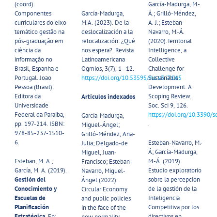
(coord).
​García-Madurga, M.-
Componentes
García-Madurga,
Á.; Grilló-Méndez,
curriculares do eixo
M.A. (2023). De la
A.-J.; Esteban-
temático gestão na
deslocalización a la
Navarro, M.-Á.
pós-graduação em
relocalización: ¿Qué
(2020).Territorial
ciência da
nos espera?. Revista
Intelligence, a
informação no
Latinoamericana
Collective
Brasil, Espanha e
Ogmios, 3(7), 1–12.
Challenge for
Portugal. Joao
https://doi.org/10.53595/rlo.v3.i7.065
Sustainable
Pessoa (Brasil):
Development: A
Editora da
Scoping Review.
Artículos indexados
Universidade
Soc. Sci 9, 126.
Federal da Paraiba,
https://doi.org/10.3390/
García-Madurga,
pp. 197-214. ISBN:
.
Miguel-Ángel;
978-85-237-1510-
Grilló-Méndez, Ana-
6.
Esteban-Navarro, M.-
Julia; Delgado-de
Á; García-Madurga,
Miguel, Juan-
Esteban, M. A.;
M.-Á. (2019).
Francisco; Esteban-
García, M. A. (2019).
Estudio exploratorio
Navarro, Miguel-
Gestión del
sobre la percepción
Ángel (2022).
Conocimiento y
de la gestión de la
Circular Economy
Escuelas de
Inteligencia
and public policies
Planificación
Competitiva por los
in the face of the
Estratégica.
En:
directivos en
new normality.