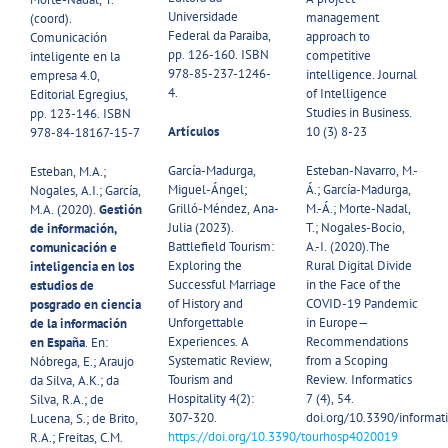
Universidade
management
(coord).
Federal da Paraiba,
approach to
Comunicación
pp. 126-160. ISBN
competitive
inteligente en la
978-85-237-1246-
intelligence. Journal
empresa 4.0,
4.
of Intelligence
Editorial Egregius,
Studies in Business.
pp. 123-146. ISBN
Artículos
10 (3) 8-23
978-84-18167-15-7​
García-Madurga,
Esteban-Navarro, M.-
Esteban, M.A.;
Miguel-Ángel;
Á.; García-Madurga,
Nogales, A.I.; García,
Grilló-Méndez, Ana-
M.-Á.; Morte-Nadal,
M.A. (2020).
Gestión
Julia (2023).
T.; Nogales-Bocio,
de información,
Battlefield Tourism:
A.-I. (2020).The
comunicación e
Exploring the
Rural Digital Divide
inteligencia en los
Successful Marriage
in the Face of the
estudios de
of History and
COVID-19 Pandemic
posgrado en ciencia
Unforgettable
in Europe—
de la información
Experiences. A
Recommendations
en España
. En:
Systematic Review,
from a Scoping
Nóbrega, E.; Araujo
Tourism and
Review. Informatics
da Silva, A.K.; da
Hospitality 4(2):
7 (4), 54.
Silva, R.A.; de
307-320.
doi.org/10.3390/informa
Lucena, S.; de Brito,
https://doi.org/10.3390/tourhosp4020019
R.A.; Freitas, C.M.